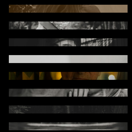
04 - Ju Holck
05 - Ju Holck
05 - Ju Holck
06 - Cris Motta
06 - Patrícia Faustino
07 - Ju Holck
08 - Ju Holck
09 - Paula Dau e Fábio Figueiredo