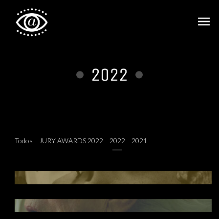
menu
2022
Todos
JURY AWARDS 2022
2022
2021
01 - Ju Holck - Selo Ouro
02 - Cris Motta - Selo Prata
03 - Patrícia Faustino - Selo Bronze