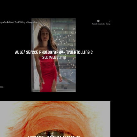
Aula/ Street Photography- TruthTelling e
Storytelling