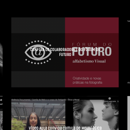
CONFIRA OS COLABORADORES DO FÓRUM DO
FUTURO
Vídeo Aula convida Camila de Melo/ ética