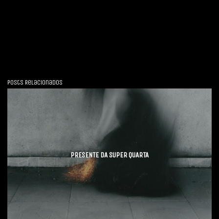
Posts Relacionados
PRESENTE DA SUPER QUARTA