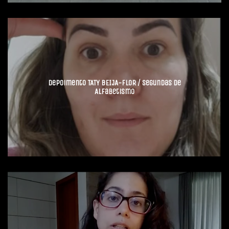
Depoimento TATY BEIJA-FLOR / Segundas de
Alfabetismo