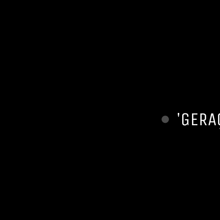
'GERA