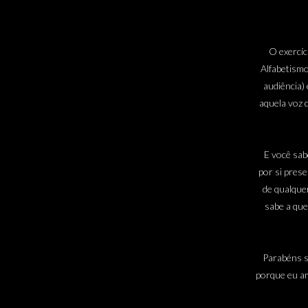
O exercíc
Alfabetismo
audiência) 
aquela voz 
E você sab
por si prese
de qualque
sabe a que
Parabéns se
porque eu am