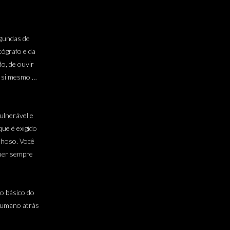
egundas de
tógrafo e da
do, de ouvir
a si mesmo …
ulnerável e
que é exigido
lhoso. Você
quer sempre
io básico do
 humano atrás