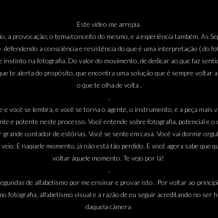
Este vídeo me arrepia.
io, a provocação; o tema/conceito do mesmo, e a experiência também. As S
 defendendo a consciência e resistência do que é uma interpretação ( do fo
e instinto na fotografia. Do valor do movimento, de dedicar ao que faz senti
que te alerta do propósito, que encontra uma solução que é sempre voltar 
o que te olha de volta .
.
e e você se lembra, e você se torna o agente, o instrumento, e a peça mais v
nte e potente neste processo. Você entende sobre fotografia, potencial e o 
r grande contador de estórias. Você se sente em casa. Você vai dormir orgu
 veio. E naquele momento, já não está tão perdido. E você agora sabe que 
voltar àquele momento. Te vejo por lá!
.
gundas de alfabetismo por me ensinar e provar isto . Por voltar ao princíp
o fotografia, alfabetismo visual e a razão de eu seguir acreditando no ser
daquela câmera.